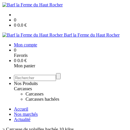
0
0
0.0
€
Barf la Ferme du Haut Rocher
Mon compte
0
Favoris
0
0.0
€
Mon panier
Nos Produits
Carcasses
Carcasses
Carcasses hachées
Accueil
Nos marchés
Actualité
>
Carcasse de volailles hachée 10 kilos